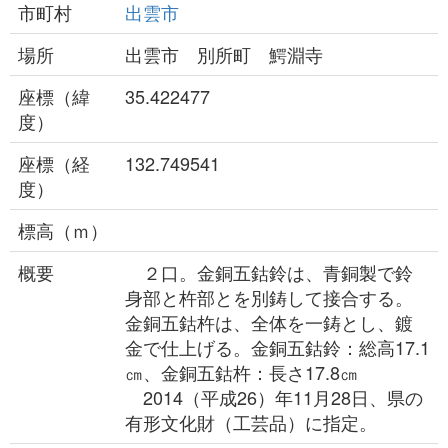
市町村
出雲市
場所
出雲市 別所町 鰐淵寺
座標（緯
35.422477
度）
座標（経
132.749541
度）
標高（ｍ）
概要
２口。金銅五鈷鈴は、青銅製で鈴
身部と杵部とを別鋳して接合する。
金銅五鈷杵は、全体を一鋳とし、鍍
金で仕上げる。金銅五鈷鈴：総高17.1
㎝、金銅五鈷杵：長さ17.8㎝
2014（平成26）年11月28日、県の
有形文化財（工芸品）に指定。