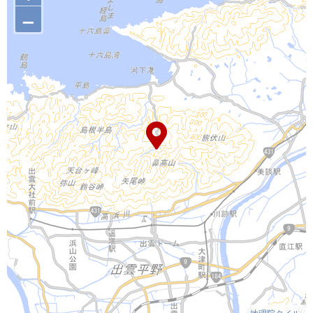
–
地理院タイル