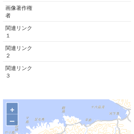
画像著作権
者
関連リンク
１
関連リンク
２
関連リンク
３
+
–