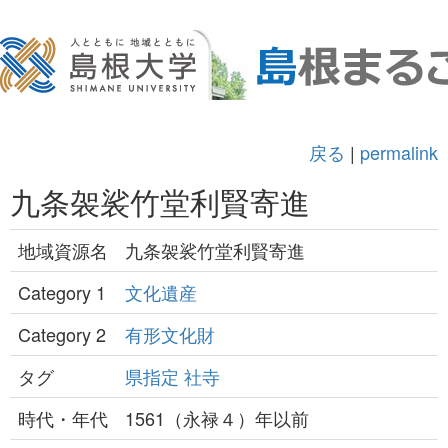
戻る
|
permalink
九条袈裟竹堂利賢寄進
地域資源名
九条袈裟竹堂利賢寄進
Category 1
文化遺産
Category 2
有形文化財
タグ
県指定
社寺
時代・年代
1561（永禄４）年以前