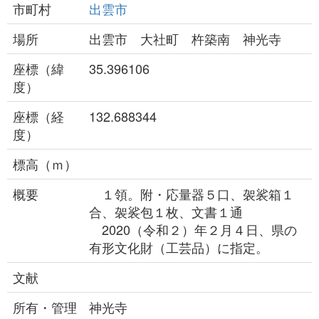
市町村
出雲市
場所
出雲市 大社町 杵築南 神光寺
座標（緯
35.396106
度）
座標（経
132.688344
度）
標高（ｍ）
概要
１領。附・応量器５口、袈裟箱１
合、袈裟包１枚、文書１通
2020（令和２）年２月４日、県の
有形文化財（工芸品）に指定。
文献
所有・管理
神光寺