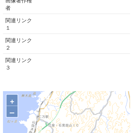
画像著作権
者
関連リンク
１
関連リンク
２
関連リンク
３
+
–