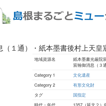
息（１通）・紙本墨書後村上天皇
地域資源名
紙本墨書光厳院
宸翰御消息（３
Category 1
文化遺産
Category 2
有形文化財
タグ
国指定
時代・年代
1357（延文２）