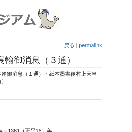
戻る
|
permalink
宸翰御消息（３通）
宸翰御消息（１通）・紙本墨書後村上天皇
通）
年～1361（正平16）年