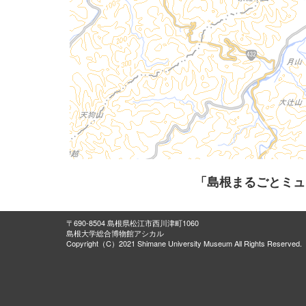
「島根まるごとミュ
〒690-8504 島根県松江市西川津町1060
島根大学総合博物館アシカル
Copyright（C）2021 Shimane University Museum All Rights Reserved.