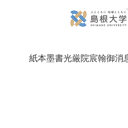
紙本墨書光厳院宸翰御消