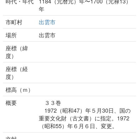
時代・年代
1184（元暦元）年〜1700（元禄13）
年
市町村
出雲市
場所
出雲市
座標（緯
度）
座標（経
度）
標高（ｍ）
概要
３３巻
1972（昭和47）年５月30日、国の
重要文化財（古文書）に指定。1972
（昭和55）年６月６日、変更。
文献