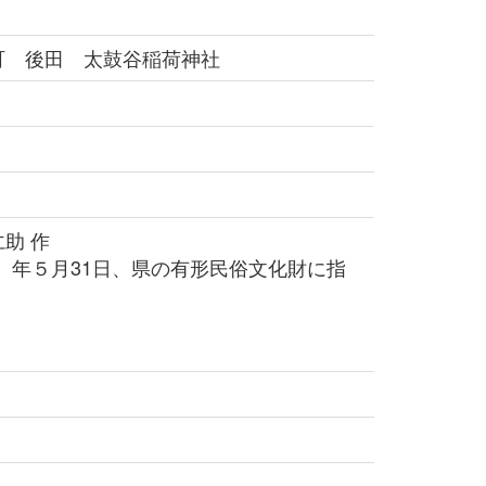
町 後田 太鼓谷稲荷神社
助 作
1）年５月31日、県の有形民俗文化財に指