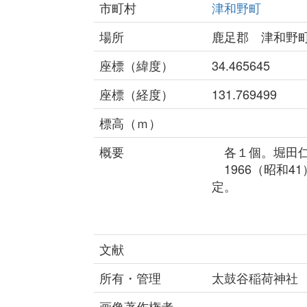
市町村
津和野町
場所
鹿足郡 津和野
座標（緯度）
34.465645
座標（経度）
131.769499
標高（ｍ）
概要
各１個。堀田仁
1966（昭和4
定。
文献
所有・管理
太鼓谷稲荷神社
画像著作権者