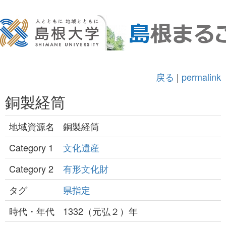
戻る
|
permalink
銅製経筒
地域資源名
銅製経筒
Category 1
文化遺産
Category 2
有形文化財
タグ
県指定
時代・年代
1332（元弘２）年