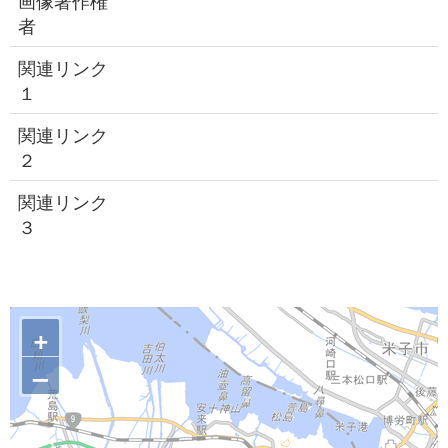
画像著作権
者
関連リンク
１
関連リンク
２
関連リンク
３
+
–