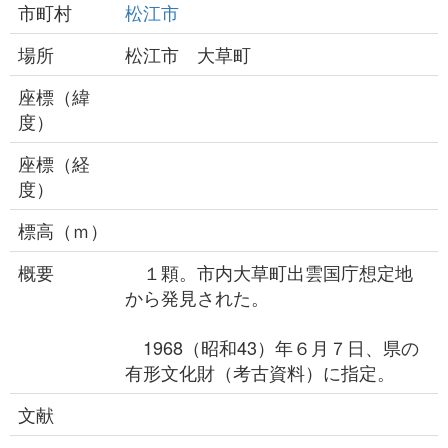
市町村
松江市
場所
松江市 大草町
座標（緯
度）
座標（経
度）
標高（ｍ）
概要
１顆。市内大草町出雲国庁想定地
から発見された。
1968（昭和43）年６月７日、県の
有形文化財（考古資料）に指定。
文献