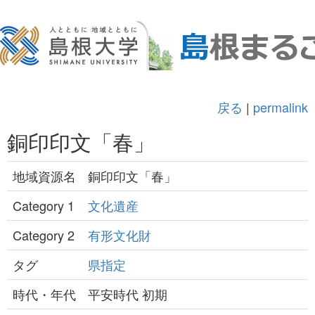
戻る
|
permalink
銅印印文「春」
地域資源名
銅印印文「春」
Category 1
文化遺産
Category 2
有形文化財
タグ
県指定
時代・年代
平安時代 初期