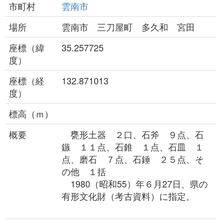
市町村
雲南市
場所
雲南市 三刀屋町 多久和 宮田
座標（緯
35.257725
度）
座標（経
132.871013
度）
標高（ｍ）
概要
甕形土器 ２口、石斧 ９点、石
鏃 １１点、石錐 １点、石皿 １
点、磨石 ７点、石錘 ２５点、そ
の他 １括
1980（昭和55）年６月27日、県の
有形文化財（考古資料）に指定。