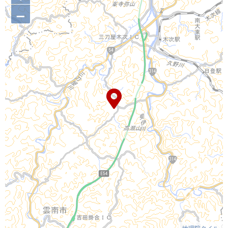
–
地理院タイル