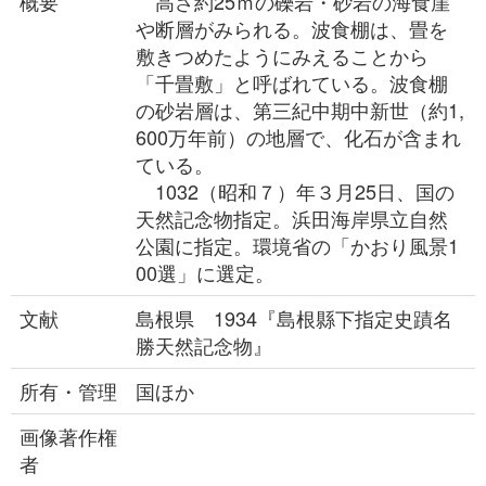
概要
高さ約25ｍの礫岩・砂岩の海食崖
や断層がみられる。波食棚は、畳を
敷きつめたようにみえることから
「千畳敷」と呼ばれている。波食棚
の砂岩層は、第三紀中期中新世（約1,
600万年前）の地層で、化石が含まれ
ている。
1032（昭和７）年３月25日、国の
天然記念物指定。浜田海岸県立自然
公園に指定。環境省の「かおり風景1
00選」に選定。
文献
島根県 1934『島根縣下指定史蹟名
勝天然記念物』
所有・管理
国ほか
画像著作権
者