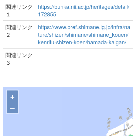
関連リンク
https://bunka.nii.ac.jp/heritages/detail/
１
172855
関連リンク
https://www.pref.shimane.lg.jp/infra/na
２
ture/shizen/shimane/shimane_kouen/
kenritu-shizen-koen/hamada-kaigan/
関連リンク
３
+
–