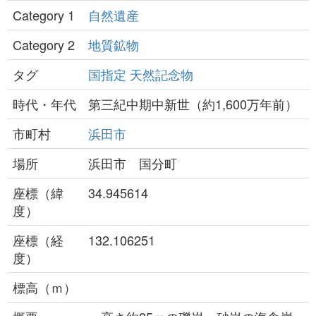
Category 1
自然遺産
Category 2
地質鉱物
タグ
国指定
天然記念物
時代・年代
第三紀中期中新世（約1,600万年前）
市町村
浜田市
場所
浜田市 国分町
座標（緯
34.945614
度）
座標（経
132.106251
度）
標高（ｍ）