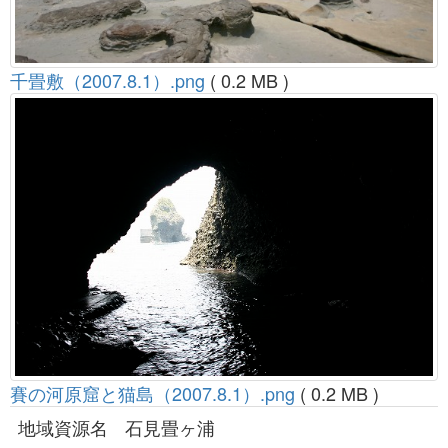
千畳敷（2007.8.1）.png
( 0.2 MB )
賽の河原窟と猫島（2007.8.1）.png
( 0.2 MB )
地域資源名
石見畳ヶ浦