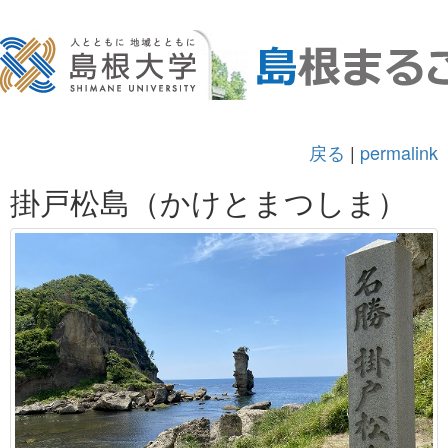
戻る
|
permalink
掛戸松島（かけとまつしま）