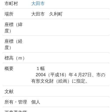
市町村
大田市
場所
大田市 久利町
座標（緯
度）
座標（経
度）
標高（ｍ）
概要
１幅
2004（平成16）年４月27日、市の
有形文化財（絵画）に指定。
文献
所有・管理
個人