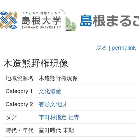
戻る
|
permalink
木造熊野権現像
地域資源名
木造熊野権現像
Category 1
文化遺産
Category 2
有形文化財
タグ
市町村指定
社寺
時代・年代
室町時代 末期