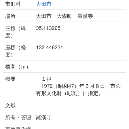
市町村
大田市
場所
大田市 大森町 羅漢寺
座標（緯
35.113265
度）
座標（経
132.446231
度）
標高（ｍ）
概要
１躯
1972（昭和47）年３月８日、市の
有形文化財（彫刻）に指定。
文献
所有・管理
羅漢寺