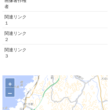
画像著作権
者
関連リンク
１
関連リンク
２
関連リンク
３
+
–