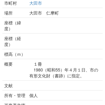
市町村
大田市
場所
大田市 仁摩町
座標（緯
度）
座標（経
度）
標高（ｍ）
概要
１冊
1980（昭和55）年４月１日、市の
有形文化財（書跡）に指定。
文献
所有・管理
個人