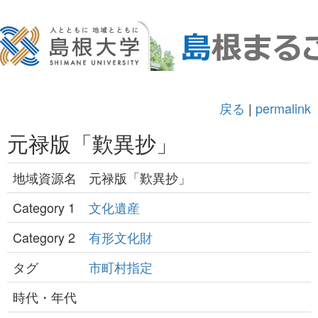
戻る
|
permalink
元禄版「歎異抄」
地域資源名
元禄版「歎異抄」
Category 1
文化遺産
Category 2
有形文化財
タグ
市町村指定
時代・年代