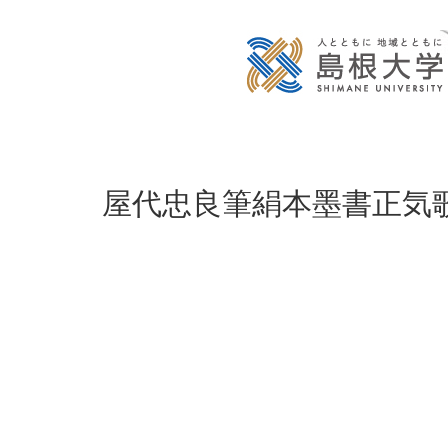
屋代忠良筆絹本墨書正気