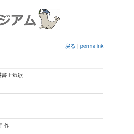
戻る
|
permalink
墨書正気歌
年 作