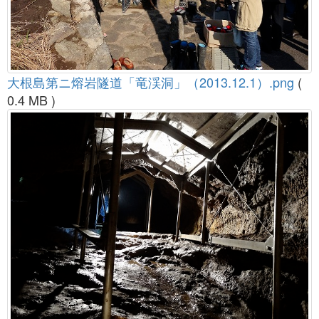
大根島第ニ熔岩隧道「竜渓洞」（2013.12.1）.png
(
0.4 MB )