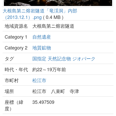
大根島第ニ熔岩隧道「竜渓洞」内部
（2013.12.1）.png
( 0.4 MB )
地域資源名
大根島第ニ熔岩隧道
Category 1
自然遺産
Category 2
地質鉱物
タグ
国指定
天然記念物
ジオパーク
時代・年代
約22～19万年前
市町村
松江市
場所
松江市 八束町 寺津
座標（緯
35.497509
度）