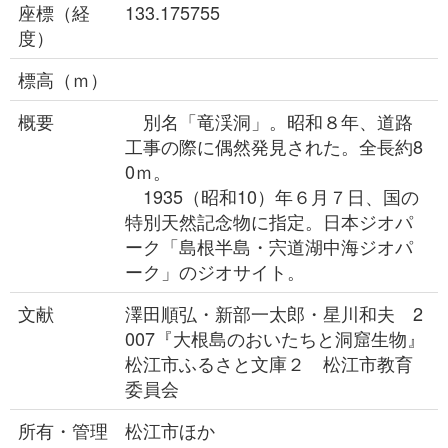
座標（経
133.175755
度）
標高（ｍ）
概要
別名「竜渓洞」。昭和８年、道路
工事の際に偶然発見された。全長約8
0ｍ。
1935（昭和10）年６月７日、国の
特別天然記念物に指定。日本ジオパ
ーク「島根半島・宍道湖中海ジオパ
ーク」のジオサイト。
文献
澤田順弘・新部一太郎・星川和夫 2
007『大根島のおいたちと洞窟生物』
松江市ふるさと文庫２ 松江市教育
委員会
所有・管理
松江市ほか