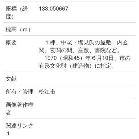
座標（経
133.050667
度）
標高（ｍ）
概要
１棟。中老・塩見氏の屋敷。内玄
関、玄関の間、座敷、書院など。
1970（昭和45）年６月10日、市の
有形文化財（建造物）に指定。
文献
所有・管理
松江市
画像著作権
者
関連リンク
１