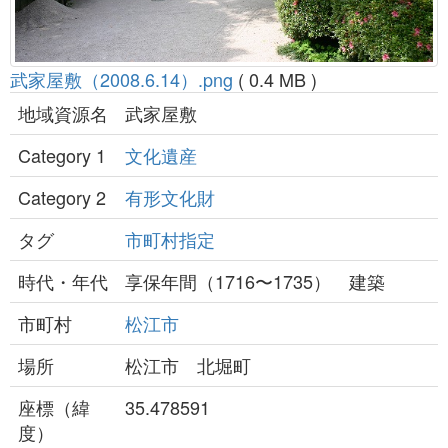
武家屋敷（2008.6.14）.png
( 0.4 MB )
地域資源名
武家屋敷
Category 1
文化遺産
Category 2
有形文化財
タグ
市町村指定
時代・年代
享保年間（1716〜1735） 建築
市町村
松江市
場所
松江市 北堀町
座標（緯
35.478591
度）