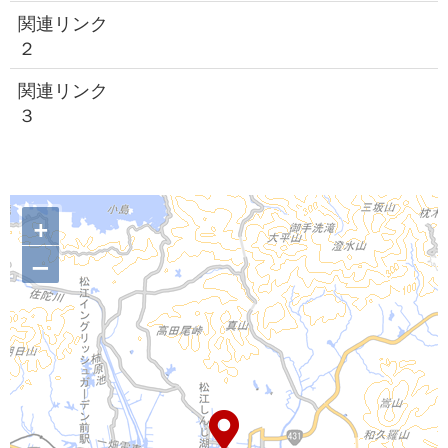
関連リンク
２
関連リンク
３
+
–