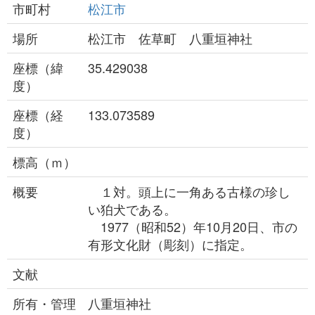
市町村
松江市
場所
松江市 佐草町 八重垣神社
座標（緯
35.429038
度）
座標（経
133.073589
度）
標高（ｍ）
概要
１対。頭上に一角ある古様の珍し
い狛犬である。
1977（昭和52）年10月20日、市の
有形文化財（彫刻）に指定。
文献
所有・管理
八重垣神社