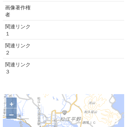
画像著作権
者
関連リンク
１
関連リンク
２
関連リンク
３
+
–