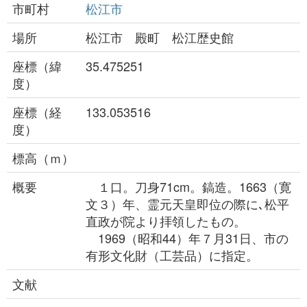
市町村
松江市
場所
松江市 殿町 松江歴史館
座標（緯
35.475251
度）
座標（経
133.053516
度）
標高（ｍ）
概要
１口。刀身71cm。鎬造。1663（寛
文３）年、霊元天皇即位の際に､松平
直政が院より拝領したもの。
1969（昭和44）年７月31日、市の
有形文化財（工芸品）に指定。
文献