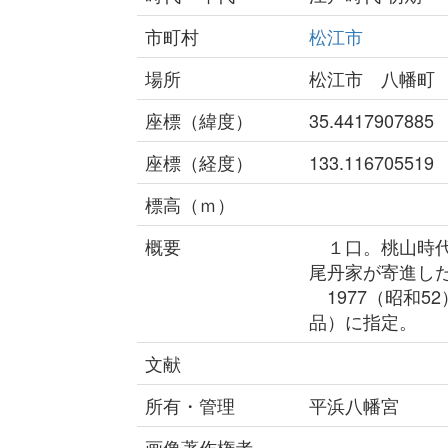
市町村
松江市
場所
松江市 八幡町
座標（緯度）
35.4417907885
座標（経度）
133.116705519
標高（ｍ）
概要
１口。桃山時代
尾丹家が寄進した
1977（昭和5
品）に指定。
文献
所有・管理
平浜八幡宮
画像著作権者