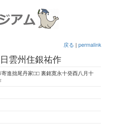
戻る
|
permalink
五日雲州住銀祐作
寄進拙尾丹家□□ 裏銘寛永十癸酉八月十
作