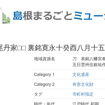
丹家□□ 裏銘寛永十癸酉八月十
地域資源名
刀 表銘八幡宮奉
五日雲州住銀祐
Category 1
文化遺産
Category 2
有形文化財
タグ
市町村指定
時代・年代
江戸時代 初期