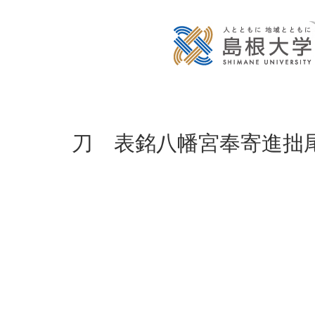
刀 表銘八幡宮奉寄進拙尾