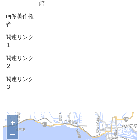
館
画像著作権
者
関連リンク
１
関連リンク
２
関連リンク
３
+
–