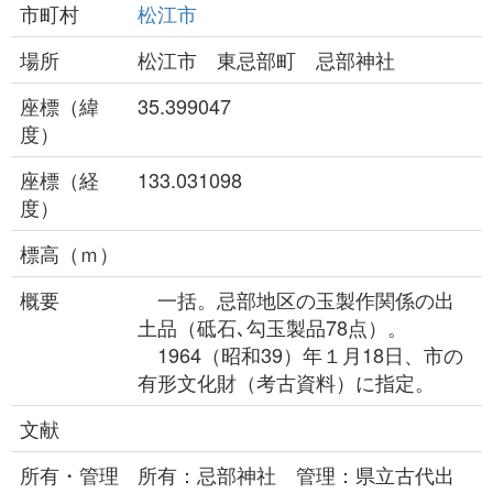
市町村
松江市
場所
松江市 東忌部町 忌部神社
座標（緯
35.399047
度）
座標（経
133.031098
度）
標高（ｍ）
概要
一括。忌部地区の玉製作関係の出
土品（砥石､勾玉製品78点）。
1964（昭和39）年１月18日、市の
有形文化財（考古資料）に指定。
文献
所有・管理
所有：忌部神社 管理：県立古代出