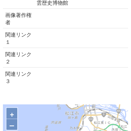
雲歴史博物館
画像著作権
者
関連リンク
１
関連リンク
２
関連リンク
３
+
–