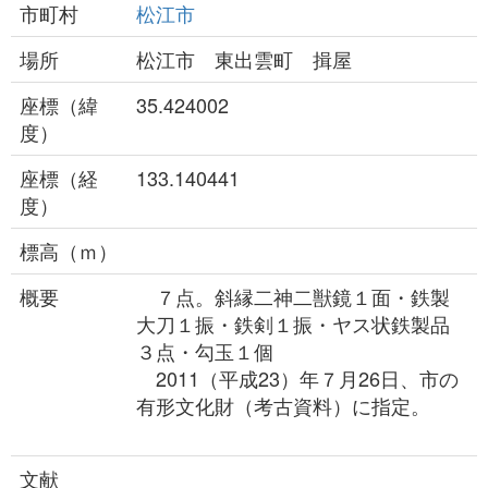
市町村
松江市
場所
松江市 東出雲町 揖屋
座標（緯
35.424002
度）
座標（経
133.140441
度）
標高（ｍ）
概要
７点。斜縁二神二獣鏡１面・鉄製
大刀１振・鉄剣１振・ヤス状鉄製品
３点・勾玉１個
2011（平成23）年７月26日、市の
有形文化財（考古資料）に指定。
文献