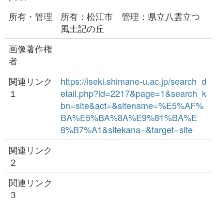
所有・管理
所有：松江市 管理：県立八雲立つ
風土記の丘
画像著作権
者
関連リンク
https://iseki.shimane-u.ac.jp/search_d
１
etail.php?id=2217&page=1&search_k
bn=site&act=&sitename=%E5%AF%
BA%E5%BA%8A%E9%81%BA%E
8%B7%A1&sitekana=&target=site
関連リンク
２
関連リンク
３