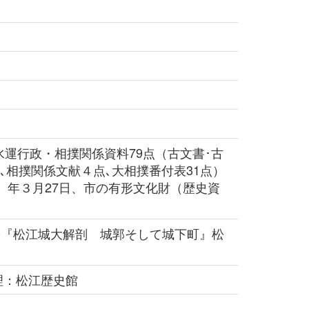
運行政・相撲関係資料79点（古文書･古
6点､相撲関係文献４点､大相撲番付表31点）
2）年３月27日、市の有形文化財（歴史資
020『松江城大解剖 城郭そして城下町』松
理：松江歴史館