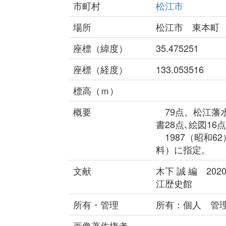
市町村
松江市
場所
松江市 東本町
座標（緯度）
35.475251
座標（経度）
133.053516
標高（ｍ）
概要
79点。松江藩水
書28点､絵図1
1987（昭和6
料）に指定。
文献
木下 誠 編 2
江歴史館
所有・管理
所有：個人 管
画像著作権者