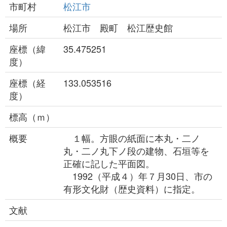
市町村
松江市
場所
松江市 殿町 松江歴史館
座標（緯
35.475251
度）
座標（経
133.053516
度）
標高（ｍ）
概要
１幅。方眼の紙面に本丸・二ノ
丸・二ノ丸下ノ段の建物、石垣等を
正確に記した平面図。
1992（平成４）年７月30日、市の
有形文化財（歴史資料）に指定。
文献