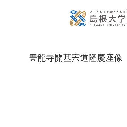
豊龍寺開基宍道隆慶座像