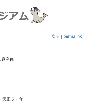
戻る
|
permalink
隆慶座像
7（天正５）年