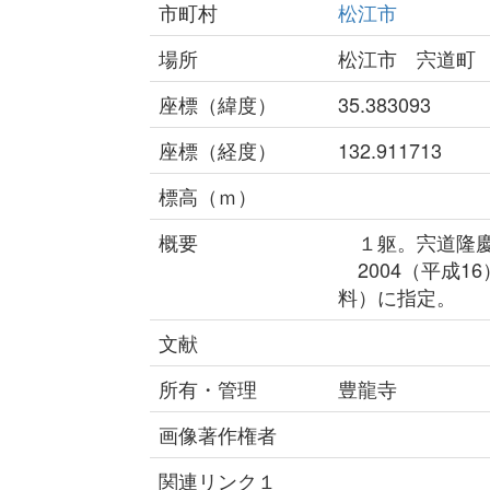
市町村
松江市
場所
松江市 宍道町
座標（緯度）
35.383093
座標（経度）
132.911713
標高（ｍ）
概要
１躯。宍道隆慶
2004（平成1
料）に指定。
文献
所有・管理
豊龍寺
画像著作権者
関連リンク１