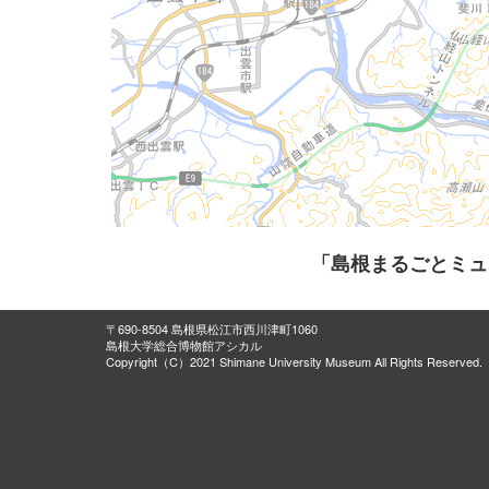
「島根まるごとミュ
〒690-8504 島根県松江市西川津町1060
島根大学総合博物館アシカル
Copyright（C）2021 Shimane University Museum All Rights Reserved.