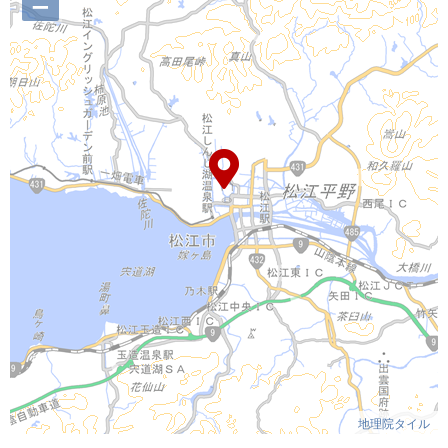
–
地理院タイル