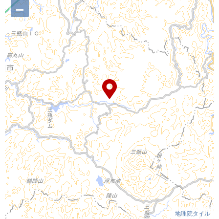
–
地理院タイル