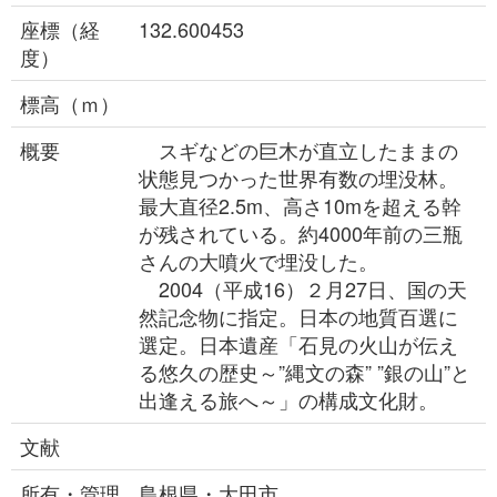
座標（経
132.600453
度）
標高（ｍ）
概要
スギなどの巨木が直立したままの
状態見つかった世界有数の埋没林。
最大直径2.5m、高さ10mを超える幹
が残されている。約4000年前の三瓶
さんの大噴火で埋没した。
2004（平成16）２月27日、国の天
然記念物に指定。日本の地質百選に
選定。日本遺産「石見の火山が伝え
る悠久の歴史～”縄文の森” ”銀の山”と
出逢える旅へ～」の構成文化財。
文献
所有・管理
島根県・大田市