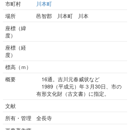
市町村
川本町
場所
邑智郡 川本町 川本
座標（緯
度）
座標（経
度）
標高（ｍ）
概要
16通。吉川元春威状など
1989（平成元）年３月30日、市の
有形文化財（古文書）に指定。
文献
所有・管理
全長寺