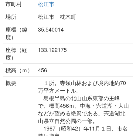
市町村
松江市
場所
松江市 枕木町
座標（緯
35.540014
度）
座標（経
133.122175
度）
標高（ｍ）
456
概要
１所。寺領山林および境内地約70
万平方メートル。
島根半島の北山山系東部の主峰
で、標高456ｍ。中海・宍道湖・大山
などが望める絶景である。宍道湖北
山県立自然公園の一部。
1967（昭和42）年11月１日、市名
勝に指定。