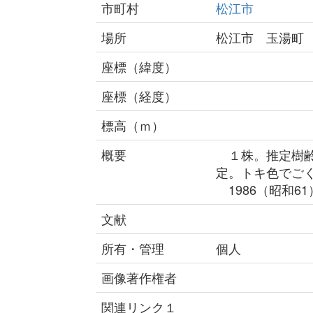
市町村
松江市
場所
松江市 玉湯町
座標（緯度）
座標（経度）
標高（ｍ）
概要
１株。推定樹齢1
定。トキ色でご
1986（昭和6
文献
所有・管理
個人
画像著作権者
関連リンク１