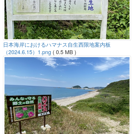
日本海岸におけるハマナス自生西限地案内板
（2024.6.15）1.png
( 0.5 MB )