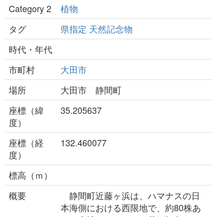
Category 2
植物
タグ
県指定
天然記念物
時代・年代
市町村
大田市
場所
大田市 静間町
座標（緯
35.205637
度）
座標（経
132.460077
度）
標高（ｍ）
概要
静間町近藤ヶ浜は、ハマナスの日
本海側における西限地で、約80株あ