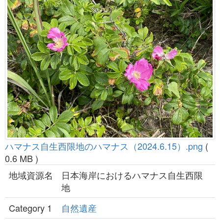
ハマナス自生西限地のハマナス（2024.6.15）.png
(
0.6 MB )
地域資源名
日本海岸におけるハマナス自生西限
地
Category 1
自然遺産