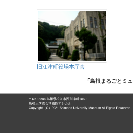
旧江津町役場本庁舎
「島根まるごとミュ
〒690-8504 島根県松江市西川津町1060
島根大学総合博物館アシカル
Copyright（C）2021 Shimane University Museum All Rights Reserved.