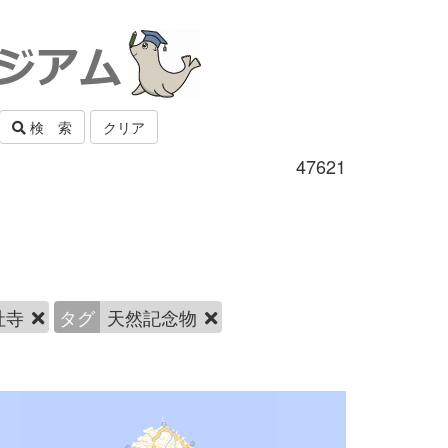
検 索
クリア
47621
社寺
タグ
天然記念物