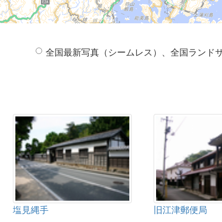
全国最新写真（シームレス）、全国ランド
塩見縄手
旧江津郵便局