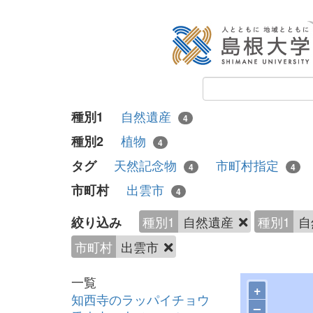
自然遺産
種別1
4
植物
種別2
4
天然記念物
市町村指定
タグ
4
4
出雲市
市町村
4
種別1
自然遺産
種別1
自
絞り込み
市町村
出雲市
一覧
+
知西寺のラッパイチョウ
–