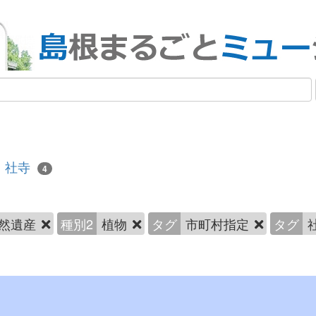
社寺
4
然遺産
種別2
植物
タグ
市町村指定
タグ