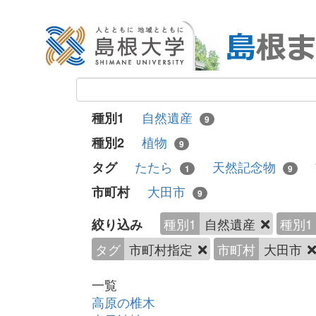
自然遺産
種別1
9
植物
種別2
9
たたら
天然記念物
タグ
1
9
大田市
市町村
9
種別1
自然遺産
種別1
絞り込み
タグ
市町村指定
市町村
大田市
一覧
高原の椎木