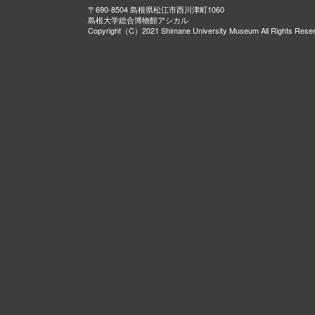
〒690-8504 島根県松江市西川津町1060
島根大学総合博物館アシカル
Copyright（C）2021 Shimane University Museum All Rights Rese