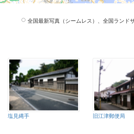
全国最新写真（シームレス）、全国ランド
塩見縄手
旧江津郵便局