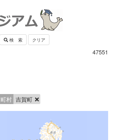
検 索
クリア
47551
市町村
吉賀町