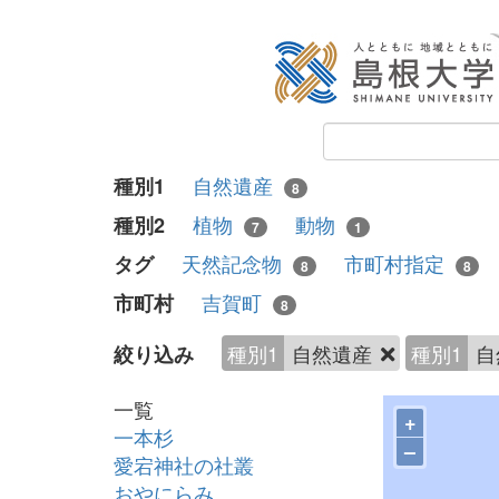
自然遺産
種別1
8
植物
動物
種別2
7
1
天然記念物
市町村指定
タグ
8
8
吉賀町
市町村
8
種別1
自然遺産
種別1
自
絞り込み
一覧
+
一本杉
–
愛宕神社の社叢
おやにらみ