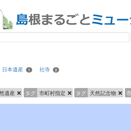
日本遺産
社寺
1
2
然遺産
タグ
市町村指定
タグ
天然記念物