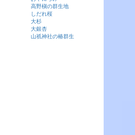
高野槇の群生地
しだれ桜
大杉
大銀杏
山祇神社の椿群生