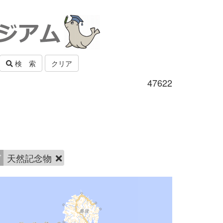
検 索
クリア
47622
グ
天然記念物