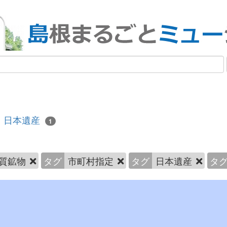
日本遺産
1
質鉱物
タグ
市町村指定
タグ
日本遺産
タ