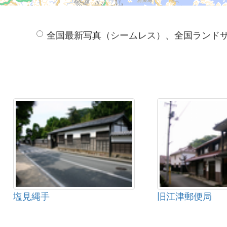
全国最新写真（シームレス）、全国ランド
塩見縄手
旧江津郵便局