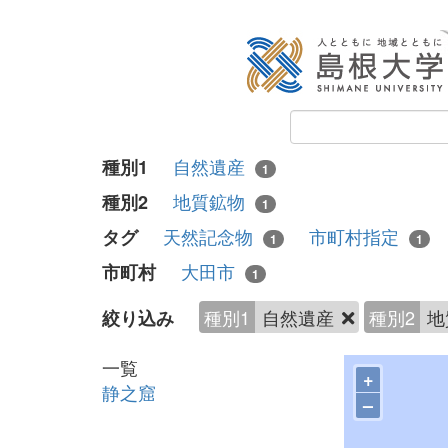
自然遺産
種別1
1
地質鉱物
種別2
1
天然記念物
市町村指定
タグ
1
1
大田市
市町村
1
種別1
自然遺産
種別2
地
絞り込み
一覧
+
静之窟
–