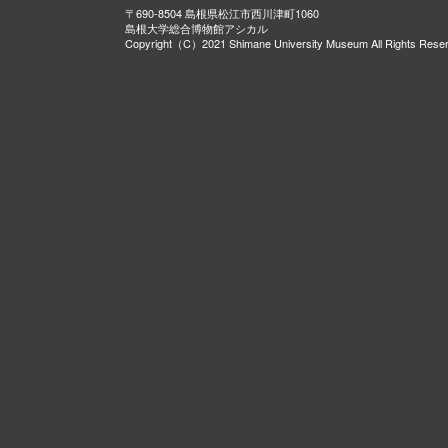
〒690-8504 島根県松江市西川津町1060
島根大学総合博物館アシカル
Copyright（C）2021 Shimane University Museum All Rights Rese