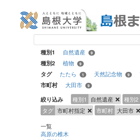
自然遺産
種別1
9
植物
種別2
9
たたら
天然記念物
タグ
1
9
大田市
市町村
9
種別1
自然遺産
種別2
絞り込み
タグ
市町村指定
市町村
大田市
一覧
高原の椎木