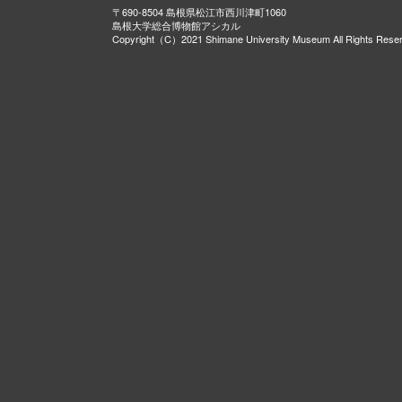
〒690-8504 島根県松江市西川津町1060
島根大学総合博物館アシカル
Copyright（C）2021 Shimane University Museum All Rights Rese