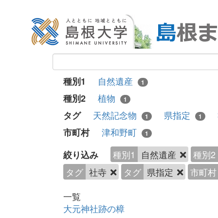
自然遺産
種別1
1
植物
種別2
1
天然記念物
県指定
タグ
1
1
津和野町
市町村
1
種別1
自然遺産
種別2
絞り込み
タグ
社寺
タグ
県指定
市町村
一覧
大元神社跡の樟