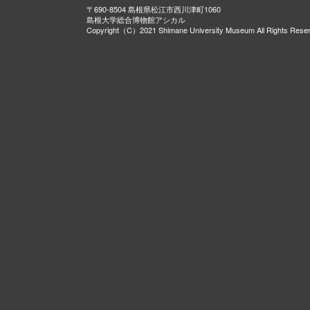
〒690-8504 島根県松江市西川津町1060
島根大学総合博物館アシカル
Copyright（C）2021 Shimane University Museum All Rights Rese