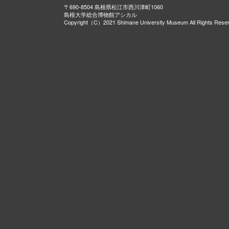
〒690-8504 島根県松江市西川津町1060
島根大学総合博物館アシカル
Copyright（C）2021 Shimane University Museum All Rights Rese