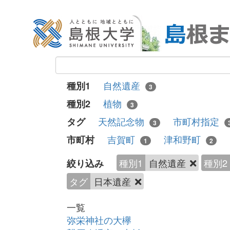
自然遺産
種別1
3
植物
種別2
3
天然記念物
市町村指定
タグ
3
吉賀町
津和野町
市町村
1
2
種別1
自然遺産
種別2
絞り込み
タグ
日本遺産
一覧
弥栄神社の大欅