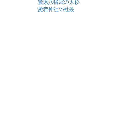
鷲原八幡宮の大杉
愛宕神社の社叢