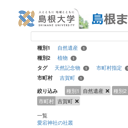
自然遺産
種別1
1
植物
種別2
1
天然記念物
市町村指定
タグ
1
吉賀町
市町村
1
種別1
自然遺産
種別2
絞り込み
市町村
吉賀町
一覧
愛宕神社の社叢