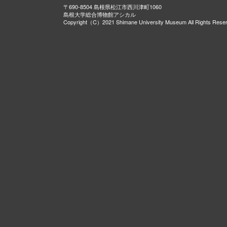
〒690-8504 島根県松江市西川津町1060
島根大学総合博物館アシカル
Copyright（C）2021 Shimane University Museum All Rights Rese