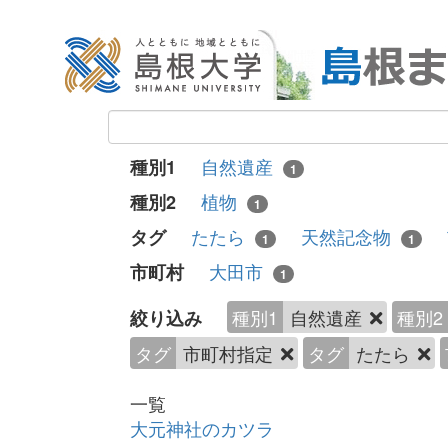
自然遺産
種別1
1
植物
種別2
1
たたら
天然記念物
タグ
1
1
大田市
市町村
1
種別1
自然遺産
種別2
絞り込み
タグ
市町村指定
タグ
たたら
一覧
大元神社のカツラ