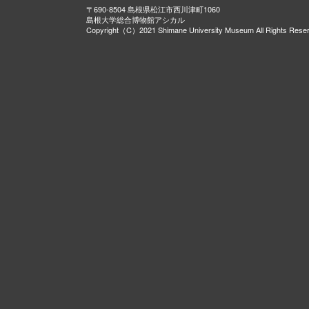
〒690-8504 島根県松江市西川津町1060
島根大学総合博物館アシカル
Copyright（C）2021 Shimane University Museum All Rights Rese