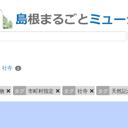
社寺
2
物
タグ
市町村指定
タグ
社寺
タグ
天然記