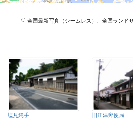
全国最新写真（シームレス）、全国ランド
塩見縄手
旧江津郵便局