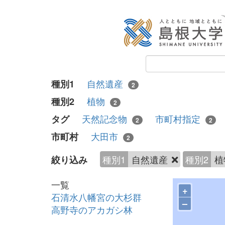
自然遺産
種別1
2
植物
種別2
2
天然記念物
市町村指定
タグ
2
2
大田市
市町村
2
種別1
自然遺産
種別2
植
絞り込み
一覧
+
石清水八幡宮の大杉群
–
高野寺のアカガシ林