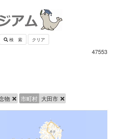
検 索
クリア
47553
念物
市町村
大田市