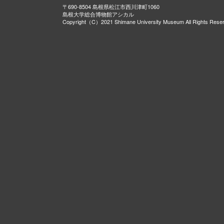
〒690-8504 島根県松江市西川津町1060
島根大学総合博物館アシカル
Copyright（C）2021 Shimane University Museum All Rights Rese