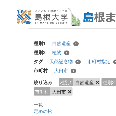
自然遺産
種別1
1
植物
種別2
1
天然記念物
市町村指定
タグ
1
大田市
市町村
1
種別1
自然遺産
種別2
絞り込み
市町村
大田市
一覧
定めの松