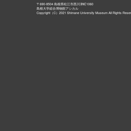
〒690-8504 島根県松江市西川津町1060
島根大学総合博物館アシカル
Copyright（C）2021 Shimane University Museum All Rights Rese