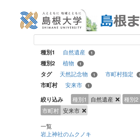
自然遺産
種別1
1
植物
種別2
1
天然記念物
市町村指定
タグ
1
安来市
市町村
1
種別1
自然遺産
種別2
絞り込み
市町村
安来市
一覧
岩上神社のムクノキ