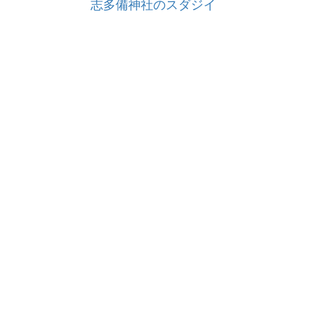
志多備神社のスダジイ