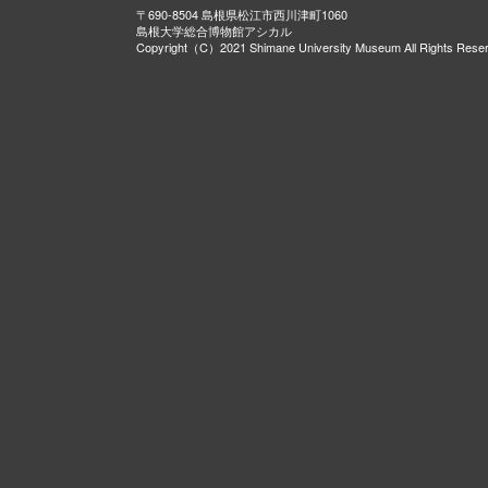
〒690-8504 島根県松江市西川津町1060
島根大学総合博物館アシカル
Copyright（C）2021 Shimane University Museum All Rights Rese