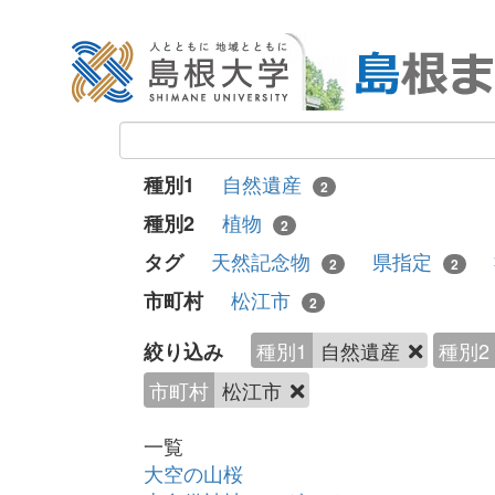
自然遺産
種別1
2
植物
種別2
2
天然記念物
県指定
タグ
2
2
松江市
市町村
2
種別1
自然遺産
種別2
絞り込み
市町村
松江市
一覧
大空の山桜