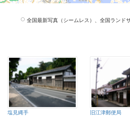
全国最新写真（シームレス）、全国ランド
塩見縄手
旧江津郵便局