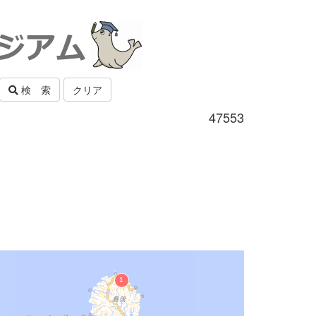
検 索
クリア
47553