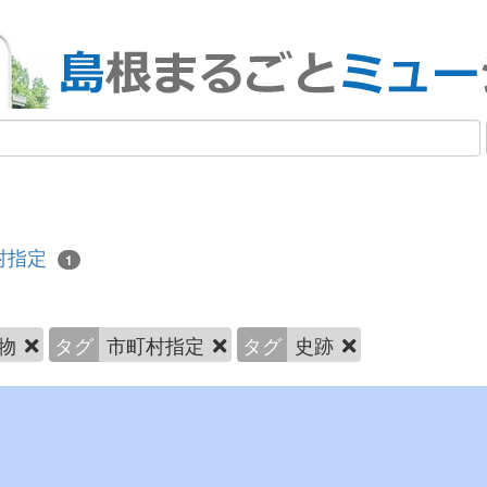
村指定
1
物
タグ
市町村指定
タグ
史跡