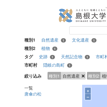
自然遺産
文化遺産
種別1
1
1
植物
種別2
1
史跡
天然記念物
市町
タグ
1
1
隠岐の島町
市町村
1
種別1
自然遺産
種別2
植
絞り込み
一覧
+
唐傘の松
–