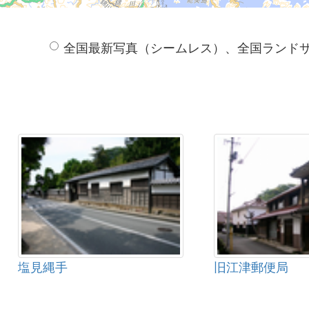
全国最新写真（シームレス）、全国ランド
塩見縄手
旧江津郵便局