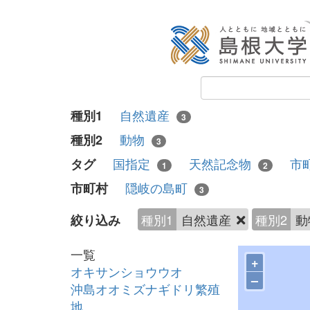
自然遺産
種別1
3
動物
種別2
3
国指定
天然記念物
市
タグ
1
2
隠岐の島町
市町村
3
種別1
自然遺産
種別2
動
絞り込み
一覧
+
オキサンショウウオ
–
沖島オオミズナギドリ繁殖
地