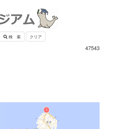
検 索
クリア
47543