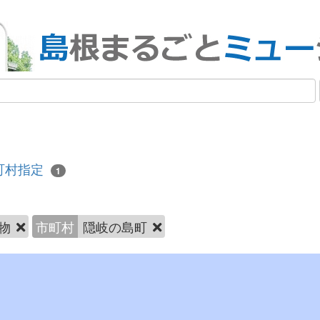
町村指定
1
物
市町村
隠岐の島町