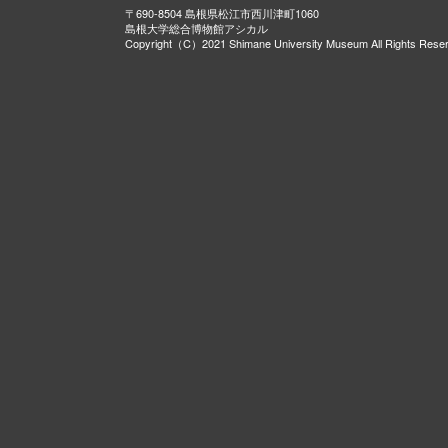
〒690-8504 島根県松江市西川津町1060
島根大学総合博物館アシカル
Copyright（C）2021 Shimane University Museum All Rights Rese