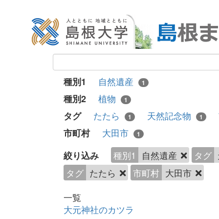
自然遺産
種別1
1
植物
種別2
1
たたら
天然記念物
タグ
1
1
大田市
市町村
1
種別1
自然遺産
タグ
絞り込み
タグ
たたら
市町村
大田市
一覧
大元神社のカツラ